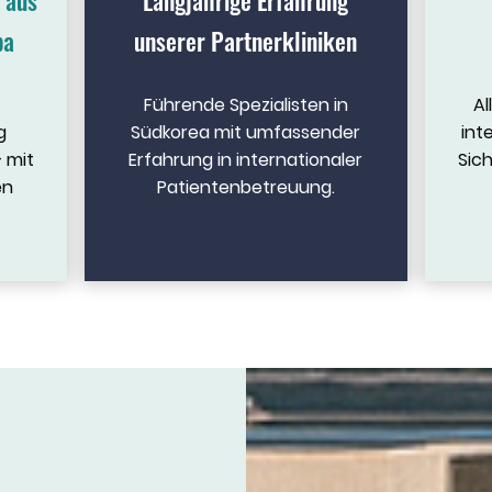
 aus
Langjährige Erfahrung
pa
unserer Partnerkliniken
Führende Spezialisten in
Al
g
Südkorea mit umfassender
int
 mit
Erfahrung in internationaler
Sich
en
Patientenbetreuung.